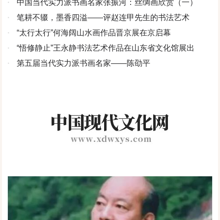
·
中国当代实力派书画名家张振河：丝绸画欣赏（一）
·
笔耕不辍，墨香四溢——评赵连甲先生的书法艺术
·
“太行太行”何海阔山水画作品晋京展在京启幕
·
“悟修静止”王永静书法艺术作品在山东省文化馆展出
·
第五届当代实力派书画名家——陈劭平