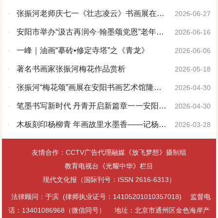
牡丹画赏析
·
张振河老师庆七一《壮志凌云》书画展在安
2026-06-27
阳书画艺术馆启幕
·
安阳市举办“汲古再润今·翰墨颂党恩”老年书
2026-06-16
画精品展
·
一峰｜油画“摹砖•修定寺塔”之《青龙》
2026-06-06
·
著名书画家张振河梅花作品赏析
2026-05-18
·
张振河“梅花颂”画展在安阳书画艺术馆隆重
2026-04-30
开幕
·
笔墨书写新时代 丹青开启新篇章一一安阳市
2026-04-30
老年书画研究会第六届理事会第二次会议成功
·
木板刻印杨柳青 年画故里水墨香——记杨柳
2026-03-28
召开
青年画非物质文化遗产代表性传承人臧金艳
友情合作：CCTV广告代理融媒《放飞梦想》摄制组
教育电视台《光耀中华》栏目
现代文化报（国际刊号：ISSN 2616-6313）
法律顾问：于滨 (律师执业证号：14105201010357018)
监督电
话：13401086968（微信同号）
地址：北京市通州区金色海岸产