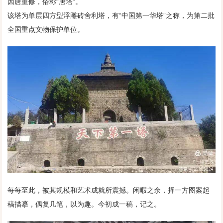
因唐重修，俗称“唐塔”。
该塔为单层四方型浮雕砖舍利塔，有“中国第一华塔”之称，为第二批
全国重点文物保护单位。
每每至此，被其规模和艺术成就所震撼。闲暇之余，择一方图案起
稿描摹，偶复几笔，以为趣。今初成一稿，记之。