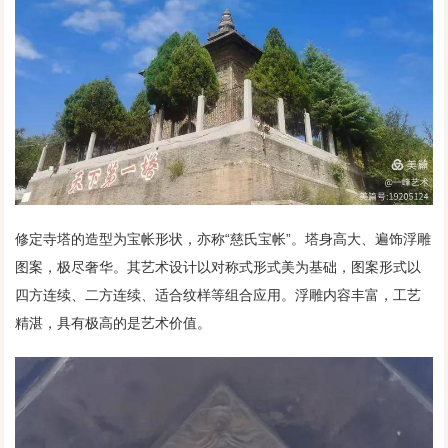
修定寺塔的造型为宝帐形状，亦称“慈氏宝帐”。塔身高大、遍饰浮雕
图案，极尽奢华。其艺术设计以对称式形式美为基础，图案形式以
四方连续、二方连续、适合纹样等组合应用。浮雕内容丰富，工艺
精湛，具有极高的是艺术价值。