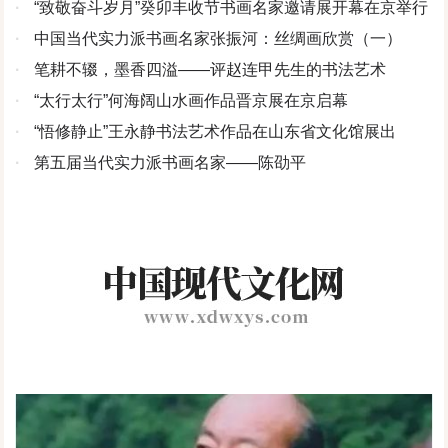
·
“致敬奋斗岁月”癸卯丰收节书画名家邀请展开幕在京举行
·
中国当代实力派书画名家张振河：丝绸画欣赏（一）
·
笔耕不辍，墨香四溢——评赵连甲先生的书法艺术
·
“太行太行”何海阔山水画作品晋京展在京启幕
·
“悟修静止”王永静书法艺术作品在山东省文化馆展出
·
第五届当代实力派书画名家——陈劭平