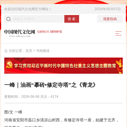
欢迎访问
现代文化网
官方网站！
2026年08月07日
搜 索
我要投稿
当前位置：
首页
>
书画频道
一峰｜油画“摹砖•修定寺塔”之《青龙》
更新时间：
2026-06-06
关注：
4174
图/文 一峰
河南省安阳市磊口乡清凉山村西，有修定寺塔一座，始建于北齐，