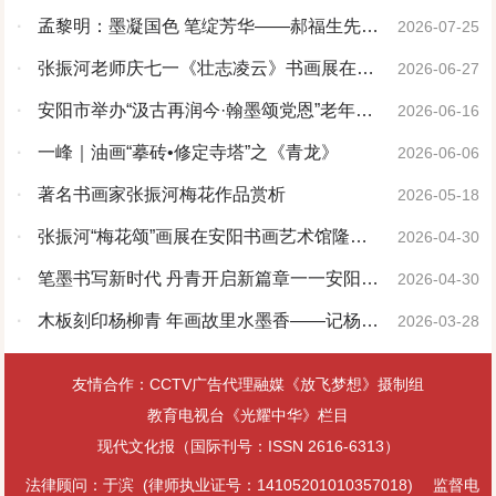
·
孟黎明：墨凝国色 笔绽芳华——郝福生先生
2026-07-25
牡丹画赏析
·
张振河老师庆七一《壮志凌云》书画展在安
2026-06-27
阳书画艺术馆启幕
·
安阳市举办“汲古再润今·翰墨颂党恩”老年书
2026-06-16
画精品展
·
一峰｜油画“摹砖•修定寺塔”之《青龙》
2026-06-06
·
著名书画家张振河梅花作品赏析
2026-05-18
·
张振河“梅花颂”画展在安阳书画艺术馆隆重
2026-04-30
开幕
·
笔墨书写新时代 丹青开启新篇章一一安阳市
2026-04-30
老年书画研究会第六届理事会第二次会议成功
·
木板刻印杨柳青 年画故里水墨香——记杨柳
2026-03-28
召开
青年画非物质文化遗产代表性传承人臧金艳
友情合作：CCTV广告代理融媒《放飞梦想》摄制组
教育电视台《光耀中华》栏目
现代文化报（国际刊号：ISSN 2616-6313）
法律顾问：于滨 (律师执业证号：14105201010357018)
监督电