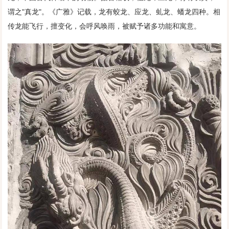
谓之"真龙"。《广雅》记载，龙有蛟龙、应龙、虬龙、蟠龙四种。相
传龙能飞行，擅变化，会呼风唤雨，被赋予诸多功能和寓意。