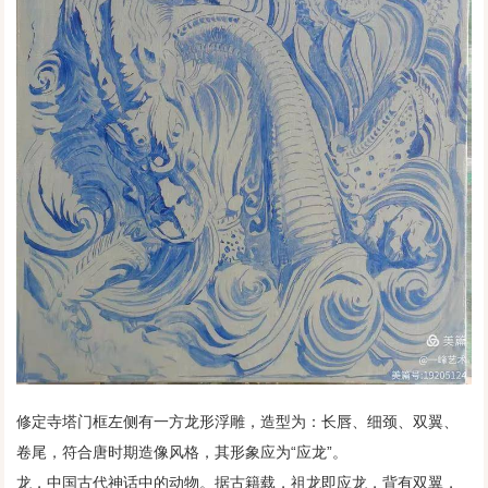
修定寺塔门框左侧有一方龙形浮雕，造型为：长唇、细颈、双翼、
卷尾，符合唐时期造像风格，其形象应为“应龙”。
龙，中国古代神话中的动物。据古籍载，祖龙即应龙，背有双翼，