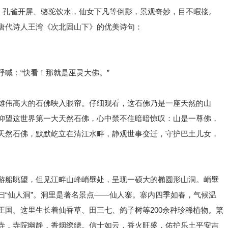
象。孔雀开屏、骆驼饮水，仙女下凡等倒影，景观奇妙，目不暇接。
唐代诗人王湾《次北固山下》的优美诗句：
喊：“快看！那就是巫灵大佛。”
雄伟高大的石佛映入眼帘。仔细观看，这石佛乃是一座天然的山
仰望这世界第一大天然石佛，心中禁不住暗暗惊叹：山是一尊佛，
天然石佛，默默屹立在清江水畔，静观世事变迁，守护巴土儿女，
游船眺望，但见江畔山峰峭壁处，呈现一硕大的椭圆形山洞。峭壁
曰“仙人洞”。洞里是著名景点——仙人寨。寨内四季如春，气候温
王国。这里生长着仙香草、田三七、鸽子树等200余种珍稀植物。繁
寺，寺院幽静，香烟缭绕。信士如云，香火旺盛，佑护乐土平安吉