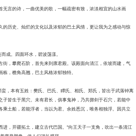
首无言的诗，一曲优美的歌，一幅疏密有致，浓淡相宜的山水画
久的历史、灿烂的文化以及浓郁的巴土风情，更让我为之感动与惊
连而成。四面环水，碧波荡漾。
古街，攀爬石阶，首先来到廪君殿。该殿面向清江，依坡而建，气
画栋，檐角高翘，巴土风格浓郁独特。
南郡蛮，本有五姓：樊氏、巴氏、瞫氏、相氏、郑氏，皆出于武落钟离
之子皆生于黑穴。未有君长，俱事鬼神，乃共掷剑于石穴，若能中
各乘土船，若能浮者，当以为君。余姓悉沉，唯务相独浮。因共立
西进，开疆拓土，建立古代巴国。“向王天子一支角，吹出一条清江