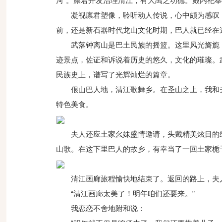
河”。廪君开发治理清江，有大禹之功德。殿内祀
凝视廪君塑像，聆听动人传说，心中颇为感叹
前，还是新石器时代龙山文化时期，巴人就已经在
武落钟离山是巴土民族的摇篮。这里风光旖旎
迹景点，佐证和诉说着历史的悠久，文化的璀璨。
民族史上，谱写了光辉灿烂的篇章。
佷山巴人地，清江歌舞乡。在圣山之上，我和
特色美食。
夫人还应土家幺妹盛情邀请，头戴精美炫目的
山歌。在这下里巴人的故乡，有幸当了一回土家栀
清江画廊旅程愉快地结束了。返回的路上，夫
“清江画廊太美了！明年咱们还要来。”
我恋恋不舍地附和说：