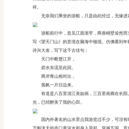
祥。
无奈我们乘坐的游船，只是由此经过，无缘进
游船前行中，忽见江面渐窄，两座峭壁耸然而
写《望天门山》的意境在脑海中顿现。仿佛看到年
诗兴大发，写下这千古佳句：
天门中断楚江开，
碧水东流至此回。
两岸青山相对出，
孤帆一片日边来。
有道是八百里清江美如画，三百里画廊在长阳
光，已经醉美了我的心田。
国内外著名的山水景点我游览过不少，可没有
万斛泼天的壶口黄河水和身入异邦、穿越五国，直