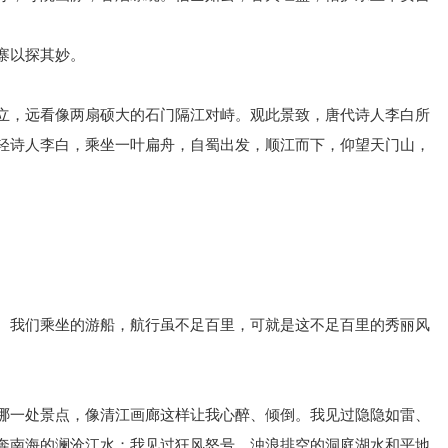
寨以探其妙。
立，远看像两扇硕大的石门隔江对峙。观此景致，唐代诗人李白所
轻诗人李白，乘坐一叶扁舟，自蜀出发，顺江而下，仰望天门山，
。我们乘坐的游船，航行虽不足百里，可就是这不足百里的秀丽风
哪一处景点，像清江画廊这样让我心醉、倾倒。我见过隐隐如雷、
奔南海的澜沧江水；我见过狂风怒号、浊浪排空的洞庭湖水和平地