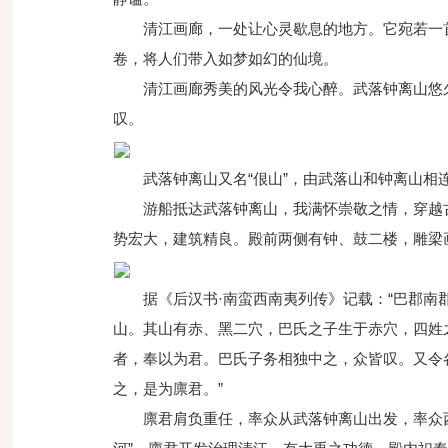
清江画廊，一处让心灵歇息的地方。它宛若一
卷，将人们带入如梦如幻的仙境。
清江画廊秀美的风光令我心醉。武落钟离山悠
叹。
武落钟离山又名“佷山”，由武落山和钟离山相
游船抵达武落钟离山，我满怀崇敬之情，穿越
势宏大，建筑精良。殿前两侧有钟、鼓二楼，雕梁
据《后汉书·南蛮西南夷列传》记载：“巴郡
山。其山有赤、黑二穴，巴氏之子生于赤穴，四姓
者，奉以为君。巴氏子务相独中之，众皆叹。又令
之，是为廪君。”
廪君肩负重任，率众从武落钟离山出发，率众