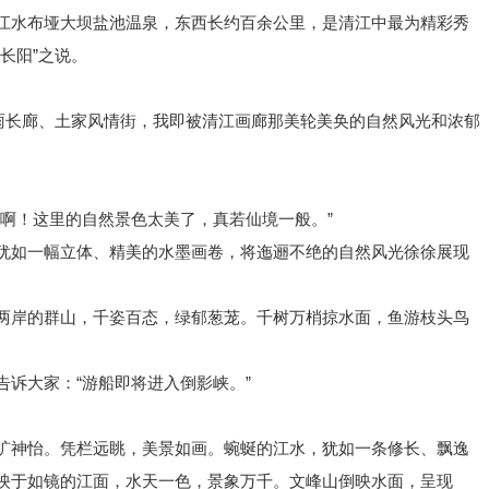
江水布垭大坝盐池温泉，东西长约百余公里，是清江中最为精彩秀
长阳”之说。
风雨长廊、土家风情街，我即被清江画廊那美轮美奂的自然风光和浓郁
“啊！这里的自然景色太美了，真若仙境一般。”
犹如一幅立体、精美的水墨画卷，将迤逦不绝的自然风光徐徐展现
两岸的群山，千姿百态，绿郁葱茏。千树万梢掠水面，鱼游枝头鸟
诉大家：“游船即将进入倒影峡。”
旷神怡。凭栏远眺，美景如画。蜿蜒的江水，犹如一条修长、飘逸
映于如镜的江面，水天一色，景象万千。文峰山倒映水面，呈现