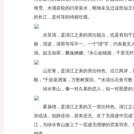
堆雪、水涌若轮的趵突泉水，唯独未见过这胜似王
的长江，是何等的绮丽壮观。
水至清，是清江之美的突出靓点，也是有别于
丽，清波，清荷等等不一。一个“清”字，代表着
淌。如玉似翠，飘逸婀娜。“水心如镜面，千里无纤
山至青，是清江之美的突出特色。沿江两岸，
眺，“千岩泉洒落，万壑树萦回。”“水清出石鱼可
绿水青山，像一对久慕的恋人，似一对恩爱的
雾袅绕，是清江之美的又一突出特色。清江之
浓或淡。似静还动，若有还无。在了无痕迹中完成
江，为绿水青山披上了一层虚无缥缈的霓裳羽衣。
静谧。