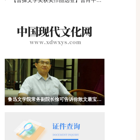
被除名的烛光
·
【曹操文学奖获奖作品选登】曹肖平｜
春日组诗词选
鲁迅文学院常务副院长徐可告诉你散文最宝贵
的品质是什么