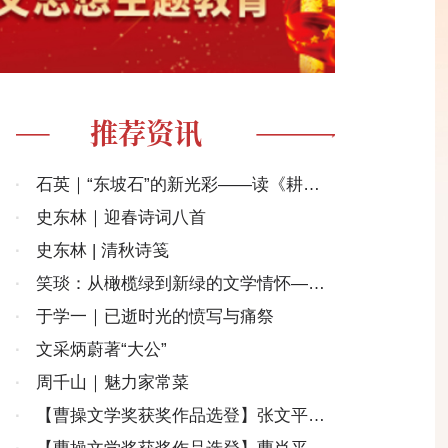
推荐资讯
·
石英｜“东坡石”的新光彩——读《耕雨
堂脞谈》
·
史东林｜迎春诗词八首
·
史东林 | 清秋诗笺
·
笑琰：从橄榄绿到新绿的文学情怀——
序刘玉海诗集《生命的原色》
·
于学一｜已逝时光的愤写与痛祭
·
文采炳蔚著“大公”
·
周千山｜魅力家常菜
·
【曹操文学奖获奖作品选登】张文平｜