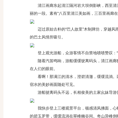
清江画廊东起清江隔河岩大坝倒影峡，西至清
丽的一段。素有“八百里清江美如画，三百里画廊在
迈过原始古朴的“巴人故里”木制牌坊，穿越
的巴土风情所吸引。
登上观光游船，众游客情不自禁地啧啧赞叹：
随着汽笛鸣响，游船缓缓驶离码头，清江画廊
在人们的眼前。
看啊！那满江的清水，澄碧清澈，缓缓流淌。
宿水的美妙画面随处可见。
游船驶离码头不远，长相俊美的土家幺妹导游告
我快步登上三楼观景平台，顿感清风拂面，心
的碧玉罗带，缓缓流淌在翠峰幽谷间。奇山异峰倒