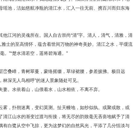
母瑶池，洁如慈航净瓶的清江水，汇入一往无前、携百川而归东海
其他江河的灵魂所在。国人自古崇尚“清”字。清人，清气，清雅，清
文人雅士的至高情怀，蕴含着世间万物的神奇美妙。清江之水，平缓流
毫。”“楚水清若空，遥将碧海通。”
层峦叠嶂，青树翠蔓，蒙络摇缀，草绿裙腰，参差披拂。极目远
数，林深无人鸟相呼”的迷人景象随处可见。
夫妻。水依着山，山偎着水，山水相依，不离不弃。
云雾，扑朔迷离，变幻莫测。扯天幔地，如纱似纨。或聚或散，或
了清江山水的渐变过渡与衔接，将无尽的韵致毫无吝啬地赋予了清
偶有白鹭从空中飞掠，更为这梦幻的自然风光，平添了几分恬淡与