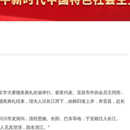
文学大赛颁奖典礼在渝举行。获奖代表、宜昌市作协会员王同尧，
颁奖典礼结束，偕夫人沿长江而下，由秭归港上岸，奔宜昌，赴长
利川市龙洞沟，流经恩施、长阳、巴东等地，于宜都注入长江。
人见其澄清，因名清江。”