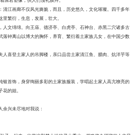
奉着廪君塑像，供人们顶礼膜拜。
：清江画廊不仅风光旖旎，而且，历史悠久，文化璀璨。四千多年
这里繁衍，生息，发展，壮大。
，人文绵绵。向王庙、德济亭、白虎亭、石神台、赤黑二穴诸多古
武落钟离山以博大的胸怀，养育、繁衍着土家族儿女，在中国少数
夫人喜登土家人的吊脚楼，亲口品尝土家清江鱼、腊肉、炕洋芋等
纯银首饰，身穿绚丽多彩的土家族服装，学唱起土家人高亢嘹亮的
子花的姐。
人余兴未尽地对我说：