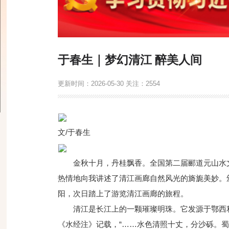
于春生｜梦幻清江 醉美人间
更新时间：
2026-05-30
关注：
2554
文/于春生
金秋十月，丹桂飘香。全国第二届郦道元山水
热情地向我讲述了清江画廊自然风光的旖旎美妙。
阳，次日踏上了游览清江画廊的旅程。
清江是长江上的一颗璀璨明珠。它发源于鄂西
《水经注》记载，“……水色清照十丈，分沙砾。蜀