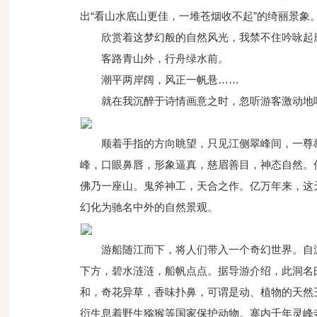
出“看山水底山更佳，一堆苍烟收不起”的绮丽景
欣赏着这梦幻般的自然风光，我禁不住吟咏起
客路青山外，行舟绿水前。
潮平两岸阔，风正一帆悬……
就在我沉醉于诗情画意之时，忽听游客激动地呼
顺着手指的方向眺望，只见江侧翠峰间，一尊
峰，口眼鼻唇，形象逼真，慈眉善目，神态自然。
佛乃一座山。鬼斧神工，天合之作。亿万年来，这
幻化为驰名中外的自然景观。
游船随江而下，将人们带入一个奇幻世界。自
下方，碧水涟涟，船帆点点。据导游介绍，此洞名
和，奇花异草，香味扑鼻，可谓是动、植物的天然
衍生息着野生猕猴等国家保护动物。寨内千年灵峰