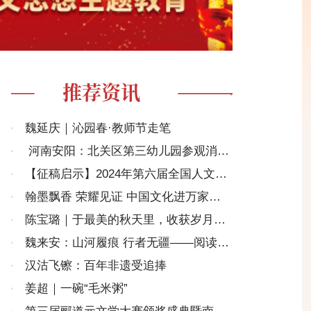
推荐资讯
·
魏延庆｜沁园春·教师节走笔
·
河南安阳：北关区第三幼儿园参观消防
救援大队社会实践活动
·
【征稿启示】2024年第六届全国人文地
理散文大赛征稿
·
翰墨飘香 荣耀见证 中国文化进万家年
度盛典在京隆重举办
·
陈宝璐｜于最美的秋天里，收获岁月的
深情（美文）
·
魏来安：山河履痕 行者无疆——阅读许
道连撰著《山河履痕》记
·
汉沽飞镲：百年非遗受追捧
·
姜超｜一碗“毛米粥”