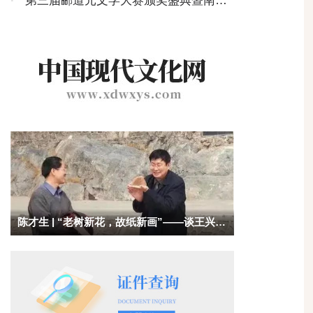
·
第三届郦道元文学大赛颁奖盛典暨南国
文学研讨会在北京举行
陈才生 | “老树新花，故纸新画”——谈王兴舟
的读书观