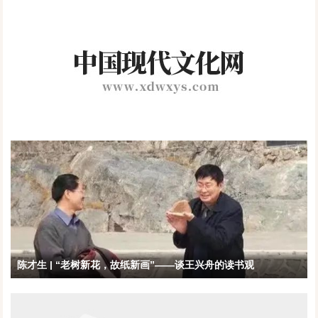
陈才生 | “老树新花，故纸新画”——谈王兴舟的读书观