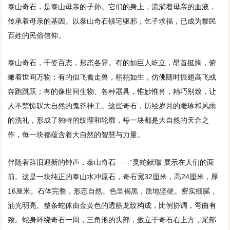
泰山奇石，是泰山母亲的子孙。它们的身上，流淌着母亲的血液，
传承着母亲的基因。以泰山奇石镇宅驱邪，乞子求福，已成为黎民
百姓的民俗信仰。
泰山奇石，千姿百态，形态各异。有的如巨人屹立，昂首挺胸，俯
瞰着世间万物；有的似飞禽走兽，栩栩如生，仿佛随时振翅高飞或
奔跑跳跃；有的像世间生物、各种器具，惟妙惟肖，精巧别致，让
人不禁惊叹大自然的鬼斧神工。这些奇石，历经岁月的雕琢和风雨
的洗礼，形成了独特的纹理和轮廓，每一块都是大自然的天合之
作，每一块都蕴含着大自然的智慧与力量。
伴随着辞旧迎新的钟声，泰山奇石——“灵蛇献瑞”展示在人们的面
前。这是一块纯正的泰山水冲原石，奇石宽32厘米，高24厘米，厚
16厘米。石体完整，形态自然。色呈褐黑，质地坚硬。密实细腻，
油光明亮。整条蛇体由金黄色的透筋龙纹构成，比例协调，弯曲有
致。蛇身环绕奇石一周，三角形的头部，傲立于奇石右上方，尾部