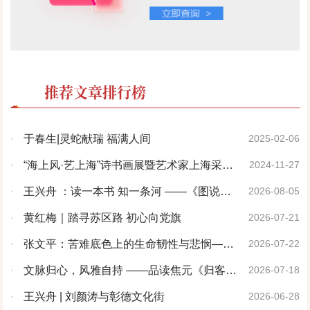
推荐文章排行榜
·
于春生|灵蛇献瑞 福满人间
2025-02-06
·
“海上风·艺上海”诗书画展暨艺术家上海采风
2024-11-27
活动开幕仪式在上海隆重举行
·
王兴舟 ：读一本书 知一条河 ——《图说洹
2026-08-05
河》序
·
黄红梅｜踏寻苏区路 初心向党旗
2026-07-21
·
张文平：苦难底色上的生命韧性与悲悯——
2026-07-22
评孟黎明先生《黄土地的婆姨》
·
文脉归心，风雅自持 ——品读焦元《归客
2026-07-18
集》《风雅集》
·
王兴舟 | 刘颜涛与彰德文化街
2026-06-28