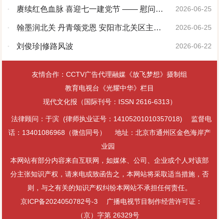
·
赓续红色血脉 喜迎七一建党节 —— 慰问志
2026-06-25
愿军老战士
·
翰墨润北关 丹青颂党恩 安阳市北关区主题
2026-06-25
书画展圆满举办
·
刘俊珍|修路风波
2026-06-22
友情合作：CCTV广告代理融媒《放飞梦想》摄制组
教育电视台《光耀中华》栏目
现代文化报（国际刊号：ISSN 2616-6313）
法律顾问：于滨 (律师执业证号：14105201010357018)
监督电
话：13401086968（微信同号）
地址：北京市通州区金色海岸产
业园
本网站有部分内容来自互联网，如媒体、公司、企业或个人对该部
分主张知识产权，请来电或致函告之，本网站将采取适当措施，否
则，与之有关的知识产权纠纷本网站不承担任何责任。
京ICP备2024050782号-3
广播电视节目制作经营许可证：
（京）字第 26329号