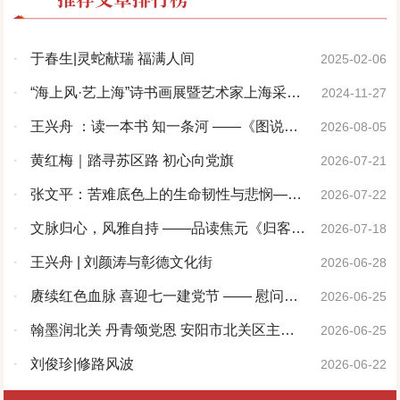
·
于春生|灵蛇献瑞 福满人间
2025-02-06
·
“海上风·艺上海”诗书画展暨艺术家上海采风
2024-11-27
活动开幕仪式在上海隆重举行
·
王兴舟 ：读一本书 知一条河 ——《图说洹
2026-08-05
河》序
·
黄红梅｜踏寻苏区路 初心向党旗
2026-07-21
·
张文平：苦难底色上的生命韧性与悲悯——
2026-07-22
评孟黎明先生《黄土地的婆姨》
·
文脉归心，风雅自持 ——品读焦元《归客
2026-07-18
集》《风雅集》
·
王兴舟 | 刘颜涛与彰德文化街
2026-06-28
·
赓续红色血脉 喜迎七一建党节 —— 慰问志
2026-06-25
愿军老战士
·
翰墨润北关 丹青颂党恩 安阳市北关区主题
2026-06-25
书画展圆满举办
·
刘俊珍|修路风波
2026-06-22