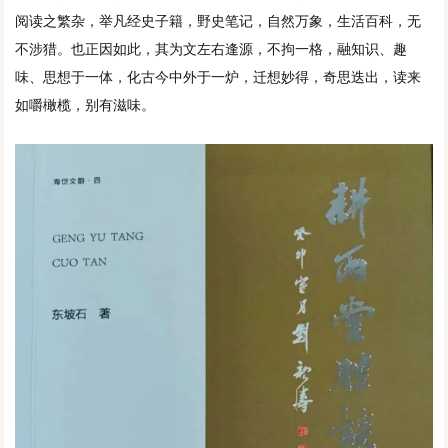
阅读之繁杂，举凡经史子籍，野史笔记，自然万象，生活百科，无
不涉猎。也正因如此，其为文左右逢源，不拘一格，融知识、趣
味、思想于一体，化古今中外于一炉，迁想妙得，奇思迭出，读来
如嚼橄榄，别有滋味。