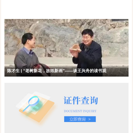
陈才生 | “老树新花，故纸新画”——谈王兴舟的读书观