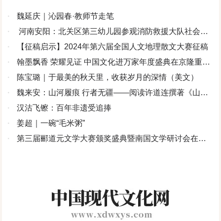
·
魏延庆｜沁园春·教师节走笔
·
河南安阳：北关区第三幼儿园参观消防救援大队社会实
践活动
·
【征稿启示】2024年第六届全国人文地理散文大赛征稿
·
翰墨飘香 荣耀见证 中国文化进万家年度盛典在京隆重举
办
·
陈宝璐｜于最美的秋天里，收获岁月的深情（美文）
·
魏来安：山河履痕 行者无疆——阅读许道连撰著《山河
履痕》记
·
汉沽飞镲：百年非遗受追捧
·
姜超｜一碗“毛米粥”
·
第三届郦道元文学大赛颁奖盛典暨南国文学研讨会在北
京举行