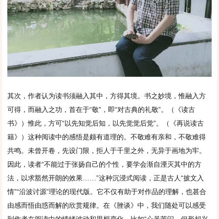
其次，作者认为读书须融入其中，方得其境。书之妙境，惟融入方
可得，而融入之功，首在于“敬”，即“对古典的礼敬”。（《读古
书》）惟此，方可“以先知觉后知，以先觉觉后觉”。（《再说读古
籍》）这种阅读中的感悟是颇有道理的。不敬难有亲和，不敬难得
共鸣。未曾开卷，先设门限，拒人于千里之外，无异于画地为牢。
因此，读者“不能过于张扬自己的个性，要学会渐自湮灭其中的方
法，以求豁然开朗的效果……”这种沉浸式阅读，正是古人“披文入
情”“沿波讨源”理论的现代版。它不仅有助于对作品的理解，也甚合
由感而悟由惑而解的欣赏规律。在《脞谈》中，我们随处可以感受
到作者在阅读中的情绪波动和思想变化，比如“心虽苦闷，但形却兴