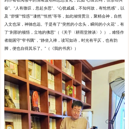
奋”、“人有微叹，忽起乡思”、“心犹戚戚，不知何故，有怆然感”，以
及 “舒惬”“惶惑”“凄然”“怅然”等等，如此倾情贯注，聚精会神，自然
入文也深，神驰也远。于是有了“突然的小念头，瞬间的小火花”，有
了“刹那的顿悟，立地的佛思”（《关于〈耕雨堂脞谈〉》），难怪作
者能困守“窄书隅”，“静坐入禅，读写如诗，时光有平仄，也有韵
脚，便也自得其乐了。”（《我的书房》）