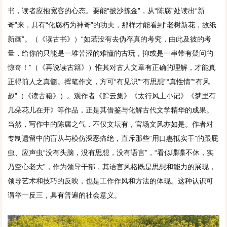
书，读者应抱宽容的心态。要能“披沙拣金”，从“陈腐”处读出“新
奇”来，具有“化腐朽为神奇”的功夫，那样才能看到“老树新花，故纸
新画”。（《读古书》）“如若没有去伪存真的考究，由此及彼的考
量，给你的只能是一堆苦涩的难懂的古玩，抑或是一串带有疑问的
惊奇！”（《再说读古籍》）惟其对古人文章有正确的理解，才能真
正得前人之真髓。挥笔作文，方可“有见识”“有思想”“真性情”“有风
趣”（《读古籍》）。观作者《贮云集》《太行风土小记》《梦里有
几朵花儿在开》等作品，正是其借鉴与化解古代文学精华的成果。
当然，写作中的陈腐之气，不仅文坛有，官场文风亦如是。作者对
专制遗留中的盲从与模仿深恶痛绝，直斥那些“用口惠抵实干”的跟屁
虫、应声虫“没有头脑，没有思想，没有语言”，“看似喋喋不休，实
乃空心老大”，作为领导干部，其语言风格既是思想和能力的展现，
领导艺术和技巧的反映，也是工作作风和方法的体现。这种认识可
谓举一反三，具有普遍的社会意义。