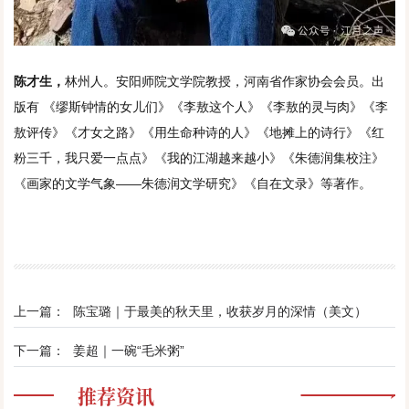
陈才生，
林州人。安阳师院文学院教授，河南省作家协会会员。出
版有 《缪斯钟情的女儿们》《李敖这个人》《李敖的灵与肉》《李
敖评传》《才女之路》《用生命种诗的人》《地摊上的诗行》《红
粉三千，我只爱一点点》《我的江湖越来越小》《朱德润集校注》
《画家的文学气象——朱德润文学研究》《自在文录》等著作。
上一篇：
陈宝璐｜于最美的秋天里，收获岁月的深情（美文）
下一篇：
姜超｜一碗“毛米粥”
推荐资讯