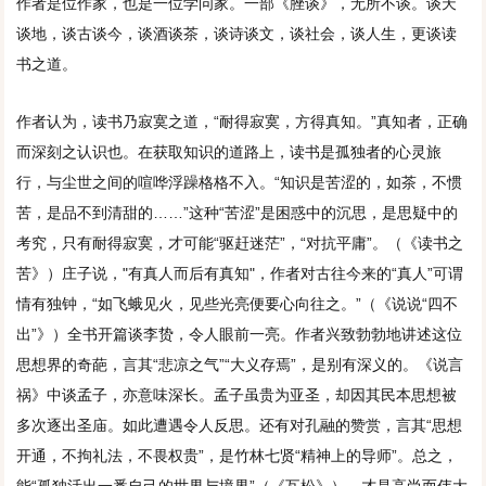
作者是位作家，也是一位学问家。一部《脞谈》，无所不谈。谈天
谈地，谈古谈今，谈酒谈茶，谈诗谈文，谈社会，谈人生，更谈读
书之道。
作者认为，读书乃寂寞之道，“耐得寂寞，方得真知。”真知者，正确
而深刻之认识也。在获取知识的道路上，读书是孤独者的心灵旅
行，与尘世之间的喧哗浮躁格格不入。“知识是苦涩的，如茶，不惯
苦，是品不到清甜的……”这种“苦涩”是困惑中的沉思，是思疑中的
考究，只有耐得寂寞，才可能“驱赶迷茫”，“对抗平庸”。（《读书之
苦》）庄子说，"有真人而后有真知"，作者对古往今来的“真人”可谓
情有独钟，“如飞蛾见火，见些光亮便要心向往之。”（《说说“四不
出”》）全书开篇谈李贽，令人眼前一亮。作者兴致勃勃地讲述这位
思想界的奇葩，言其“悲凉之气”“大义存焉”，是别有深义的。《说言
祸》中谈孟子，亦意味深长。孟子虽贵为亚圣，却因其民本思想被
多次逐出圣庙。如此遭遇令人反思。还有对孔融的赞赏，言其“思想
开通，不拘礼法，不畏权贵”，是竹林七贤“精神上的导师”。总之，
能“孤独活出一番自己的世界与境界”（《瓦松》），才是高尚而伟大