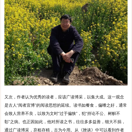
又次，作者认为优秀的读者，应该广读博采，以集大成。这一观念
是古人“阅者宜博”的阅读思想的延续。读书如餐食，偏嗜之好，通常
会致人营养不良，以致为文时“过于偏狭”，犯“持论不公、树帜不
彰”之病。也正因如此，他对所读之书，往往多多益善，细大不捐，
通过广读博采，弃粗存精，古为今用。从《脞谈》中可以看到作者