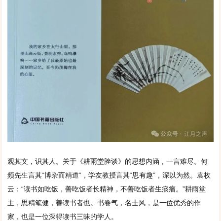
观其文，识其人。关于《耕雨堂脞谈》的思想内涵，一言难尽。何
频先生言其“博杂而精道”，学友教授言其“思有趣”，深以为然。袁枚
云：“读书如吃饭，善吃饭者长精神，不善吃饭者生痰瘤。”耕雨堂
主，思精笔健，善读书者也。书卷气，名士风，是一位优秀的作
家，也是一位深得读书三昧的学人。