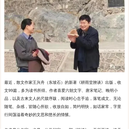
最近，散文作家王兴舟（东坡石）的新著《耕雨堂脞谈》出版，收
文99篇，多为读书所得。作者喜爱六朝文字、唐宋笔记、晚明小
品，以及古来文人的尺牍序跋，阅读时心念手追，落笔成文。无论
随笔、杂感，皆随心所欲，收放自如，简约明快，如话家常，字里
行间荡溢着奇妙的文思和悠长的情愫。