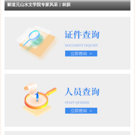
郦道元山水文学院专家风采｜林膑