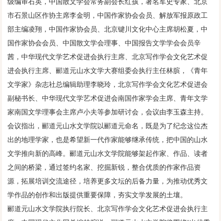
级编审石英，中国散文学会常务副会长红孩，著名军史专家、北京
市石景山区作协主席李金明，中国作家协会会员、解放军报原政工
部主编凌翔，中国作家协会员、北京键川文化中心主席胡松夏，中
国作家协会会员、中国散文学会理事、中国报告文学学会会员辛
茜，中华现代文学艺术促进会执行主席、北京写作学会文化艺术促
进会执行主席、郦道元山水文学大赛组委会执行主任林膑，《青年
文学家》杂志社总编辑助理李晓玲，北京写作学会文化艺术促进会
副秘书长、中华现代文学艺术促进会南国作家学会主席、青年文学
家南国文学理事会主席卢小夫等参加研讨会，会议由李玉森主持。
会议指出，郦道元山水文学院以郦道元命名，既是为了纪念这位杰
出的地理学家，也是希望新一代作家能够继承传统，把中国的山水
文学推向新的高峰。郦道元山水文学院能够架起作家、作品、读者
之间的桥梁，通过签约名家、挖掘新锐，整合优质的作家作品资
源，拓展培训交流途径，培养更多文坛的后备力量，为推动优秀文
学作品的创作和出版提供重要保障，夯实文学发展的土壤。
郦道元山水文学院执行院长、北京写作学会文化艺术促进会执行主