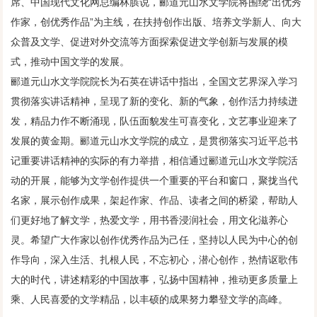
席、中国现代文化网总编林膑说，郦道元山水文学院将围绕“出优秀
作家，创优秀作品”为主线，在扶持创作出版、培养文学新人、向大
众普及文学、促进对外交流等方面探索促进文学创新与发展的模
式，推动中国文学的发展。
郦道元山水文学院院长为石英在讲话中指出，全国文艺界深入学习
贯彻落实讲话精神，呈现了新的变化、新的气象，创作活力持续迸
发，精品力作不断涌现，队伍面貌发生可喜变化，文艺事业迎来了
发展的黄金期。郦道元山水文学院的成立，是贯彻落实习近平总书
记重要讲话精神的实际的有力举措，相信通过郦道元山水文学院活
动的开展，能够为文学创作提供一个重要的平台和窗口，聚拢当代
名家，展示创作成果，架起作家、作品、读者之间的桥梁，帮助人
们更好地了解文学，热爱文学，用书香浸润社会，用文化滋养心
灵。希望广大作家以创作优秀作品为己任，坚持以人民为中心的创
作导向，深入生活、扎根人民，不忘初心，潜心创作，热情讴歌伟
大的时代，讲述精彩的中国故事，弘扬中国精神，推动更多质量上
乘、人民喜爱的文学精品，以丰硕的成果努力攀登文学的高峰。